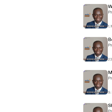
W
Pr
1.
B
Pr
23
M
Pr
9.
S
Pr