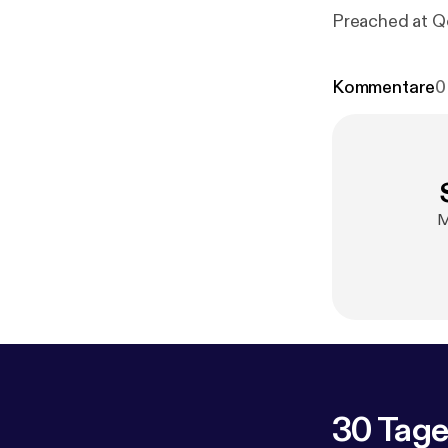
Preached at Q
Kommentare
0
M
30 Tage