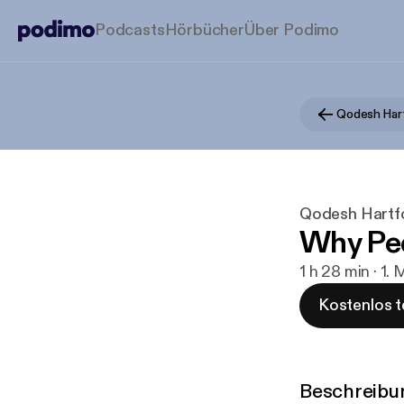
Podcasts
Hörbücher
Über Podimo
Qodesh Har
Qodesh Hartf
Why Peo
1 h 28 min · 1.
Kostenlos t
Beschreibu