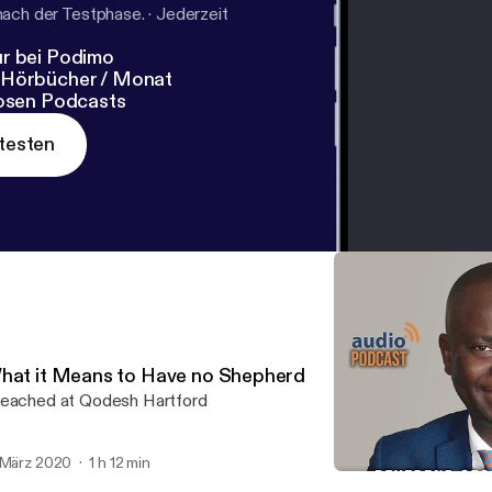
nach der Testphase.
·
Jederzeit
r bei Podimo
 Hörbücher / Monat
losen Podcasts
testen
hat it Means to Have no Shepherd
eached at Qodesh Hartford
 März 2020
1 h 12 min
Why People Don't Use Thei