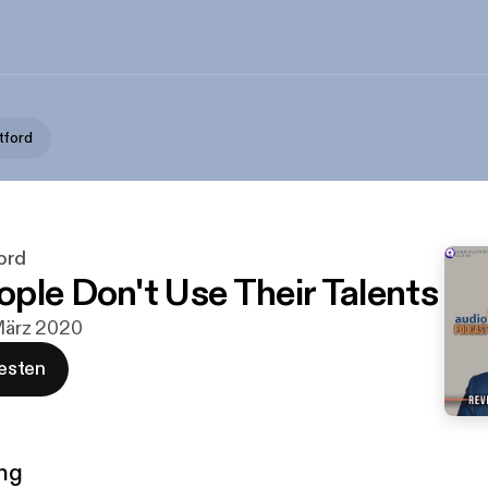
tford
ord
ple Don't Use Their Talents
 März 2020
esten
ng