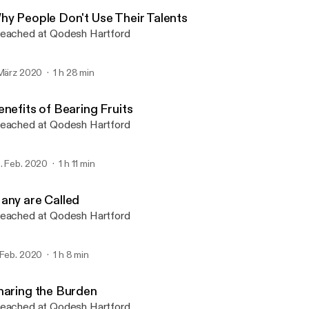
Qodesh Hartford
hy People Don't Use Their Talents
eached at Qodesh Hartford
 März 2020
1 h 28 min
enefits of Bearing Fruits
eached at Qodesh Hartford
. Feb. 2020
1 h 11 min
any are Called
eached at Qodesh Hartford
 Feb. 2020
1 h 8 min
haring the Burden
eached at Qodesh Hartford