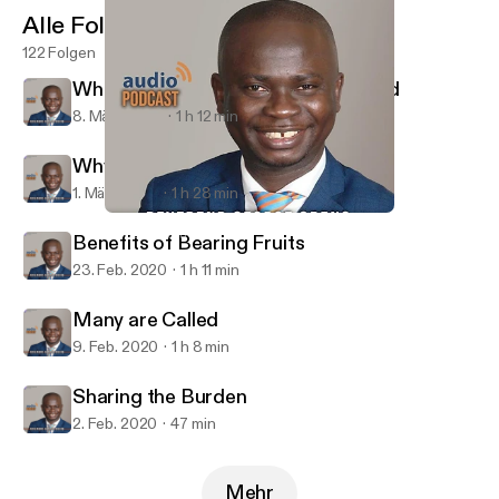
Alle Folgen
122 Folgen
What it Means to Have no Shepherd
8. März 2020
1 h 12 min
Why People Don't Use Their Talents
1. März 2020
1 h 28 min
Sharing the Burden
Qodesh Hartford
Benefits of Bearing Fruits
23. Feb. 2020
1 h 11 min
Many are Called
9. Feb. 2020
1 h 8 min
Sharing the Burden
2. Feb. 2020
47 min
Mehr