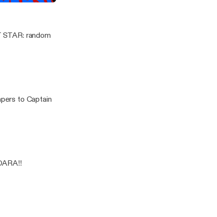
 Part 1
EST STAR: random
apers to Captain
ADARA!!