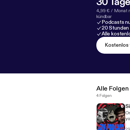
30 Tage
4,99 € / Monat 
kündbar
Podcasts nu
20 Stunden
Alle kosten
Kostenlos 
Alle Folgen
4 Folgen
S
On
yo
29