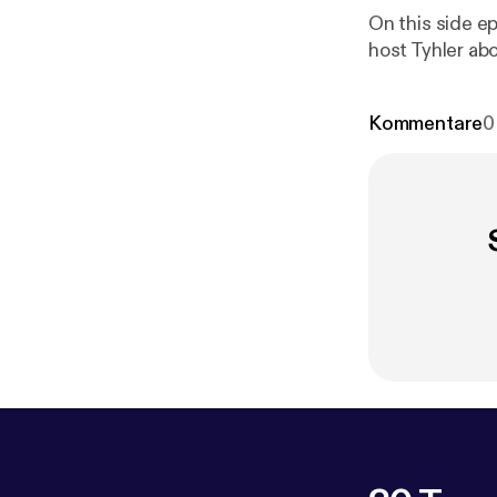
On this side e
host Tyhler ab
Kommentare
0