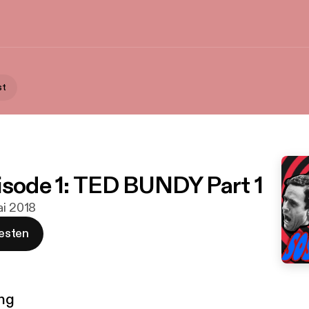
st
isode 1: TED BUNDY Part 1
ai 2018
esten
ng