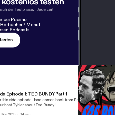
 kostenlos testen
nach der Testphase.
·
Jederzeit
r bei Podimo
 Hörbücher / Monat
losen Podcasts
testen
ide Episode 1: TED BUNDY Part 1
 this side episode Jose comes back from Ecuador just to ramble 
ur host Tyhler about Ted Bundy!
. Mai 2018
34 min