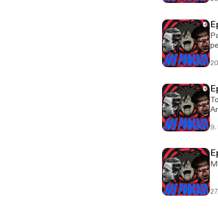
E
Pa
pe
20
E
To
A
9.
E
Me
27