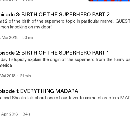
Side Episode 1: TED BUNDY
SOS Podcast
pisode 3: BIRTH OF THE SUPERHERO PART 2
rt 2 of the birth of the superhero topic in particular marvel. GU
rson knocking on my door!
. Mai 2018
53 min
pisode 2: BIRTH OF THE SUPERHERO PART 1
day I stupidly explain the origin of the superhero from the funny p
merica
 Mai 2018
21 min
pisode 1: EVERYTHING MADARA
 and Shoalin talk about one of our favorite anime characters M
. Apr. 2018
34 s