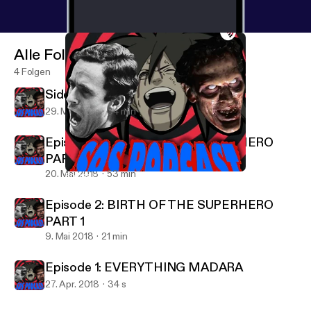
Alle Folgen
4 Folgen
Side Episode 1: TED BUNDY Part 1
29. Mai 2018
34 min
Episode 3: BIRTH OF THE SUPERHERO
PART 2
20. Mai 2018
53 min
Episode 2: BIRTH OF THE SUPERHERO PART 1
SOS Podcast
Episode 2: BIRTH OF THE SUPERHERO
PART 1
9. Mai 2018
21 min
Episode 1: EVERYTHING MADARA
27. Apr. 2018
34 s