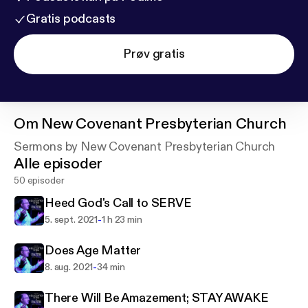
Gratis podcasts
Prøv gratis
Om
New Covenant Presbyterian Church
Sermons by New Covenant Presbyterian Church
Alle episoder
50 episoder
Heed God's Call to SERVE
-
5. sept. 2021
1 h 23 min
Does Age Matter
-
8. aug. 2021
34 min
There Will Be Amazement; STAY AWAKE