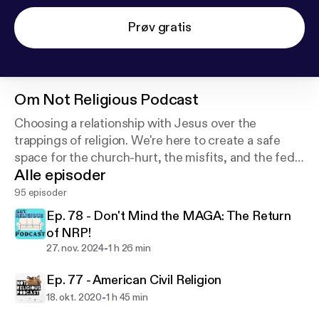
Prøv gratis
Om
Not Religious Podcast
Choosing a relationship with Jesus over the
trappings of religion. We're here to create a safe
space for the church-hurt, the misfits, and the fed-
Alle episoder
up. We also love conspiracy theories. 🛸
95 episoder
Ep. 78 - Don't Mind the MAGA: The Return
of NRP!
-
27. nov. 2024
1 h 26 min
Ep. 77 - American Civil Religion
-
18. okt. 2020
1 h 45 min