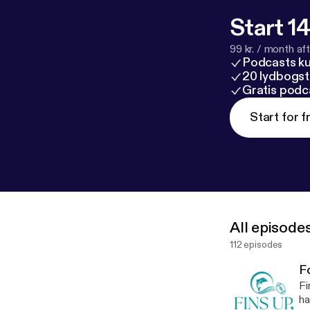
Start 14
99 kr. / month afte
Podcasts k
20 lydbogst
Gratis podc
Start for f
All episode
112 episodes
Fo
Fins up! Willkommen zur
ha