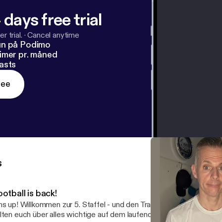
 days free trial
r trial.
·
Cancel anytime
un på Podimo
imer pr. måned
asts
ree
s
otball is back!
 5. Staffel - und den Trainingscamp der Miami Dolphins! Ich
lten euch über alles wichtige auf dem laufenden, und gebe euch na