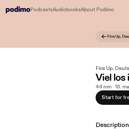
Podcasts
Audiobooks
About Podimo
Fins Up, De
Fins Up, Deut
Viel los
44 min · 18. m
Start for fr
Description