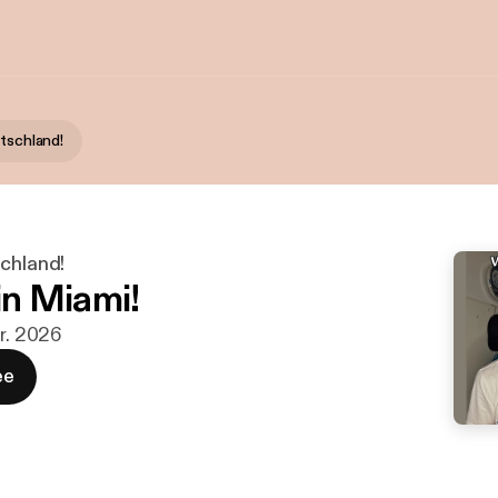
utschland!
schland!
 in Miami!
ar. 2026
ee