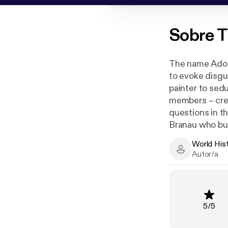
Sobre
T
The name Adolf 
to evoke disgu
painter to sed
members – crea
questions in th
Branau who bu
out his grotes
World His
not least with e
World History
Autor/a
The truth abou
twisted mind of
be seduced and
followed their 
Clasifi
5
/
5