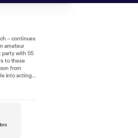
eich – continues
an amateur
 party with 55
rs to these
s son from
e into acting
cynicism. And
out the
let themselves
willingly
ibro