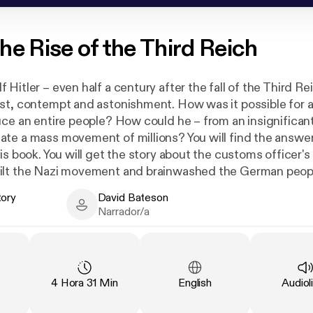
he Rise of the Third Reich
Hitler – even half a century after the fall of the Third R
st, contempt and astonishment. How was it possible for 
uce an entire people? How could he – from an insignificant
te a mass movement of millions? You will find the answe
is book. You will get the story about the customs officer'
ilt the Nazi movement and brainwashed the German peopl
que fantasies. With violence and with fear. With ice-cold 
tory
David Bateson
xtraordinary oratorical skills.
 - Author
David Bateson - Narrator
Narrador/a
t Nazi Germany is, however, much more than the story ab
 a single man. It is the story of an entire population who 
 chose to ignore murder and persecution and, ultimately, 
Führer into the most brutal and devastating war in history.
cación
:
Duración
:
Idioma
:
Tipo
:
4 Hora 31 Min
English
Audiol