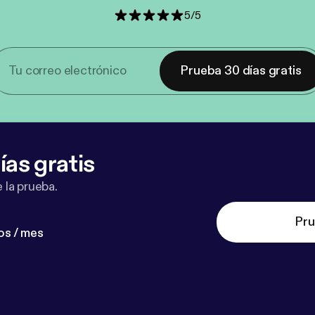
5
/
5
Prueba 30 días gratis
ías gratis
 la prueba.
Pru
os / mes