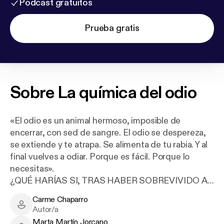
Podcast gratuitos
Prueba gratis
Sobre
La química del odio
«El odio es un animal hermoso, imposible de
encerrar, con sed de sangre. El odio se despereza,
se extiende y te atrapa. Se alimenta de tu rabia. Y al
final vuelves a odiar. Porque es fácil. Porque lo
necesitas».
¿QUÉ HARÍAS SI, TRAS HABER SOBREVIVIDO A
LA QUE CREÍSTE QUE ERA LA PRUEBA MÁS
Carme Chaparro
DURA QUE PODÍAS SOPORTAR, EL DESTINO TE
Carme Chaparro - Author
Autor/a
LLEVARA OTRA VEZ AL LÍMITE?
Marta Martín Jorcano