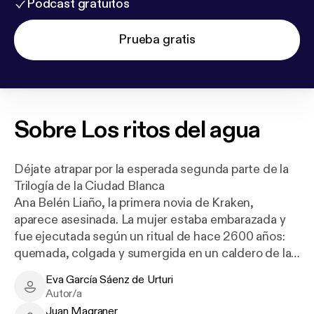
Podcast gratuitos
Prueba gratis
Sobre
Los ritos del agua
Déjate atrapar por la esperada segunda parte de la
Trilogía de la Ciudad Blanca
Ana Belén Liaño, la primera novia de Kraken,
aparece asesinada. La mujer estaba embarazada y
fue ejecutada según un ritual de hace 2600 años:
quemada, colgada y sumergida en un caldero de la
Edad del Bronce.
Eva García Sáenz de Urturi
Eva García Sáenz de Urturi - Author
Autor/a
1992. Unai y sus tres mejores amigos trabajan en la
Juan Magraner