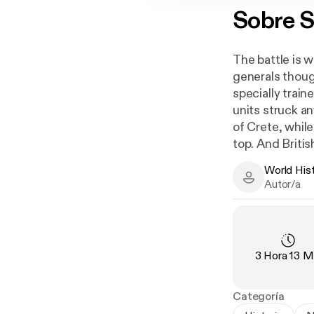
Sobre
S
The battle is 
generals thoug
specially trai
units struck a
of Crete, whil
top. And Briti
important raw m
World His
Nazis tried to
World History
Autor/a
planted false 
invasion of Gr
This issue tak
Duración
:
3 Hora 13 M
Categoría