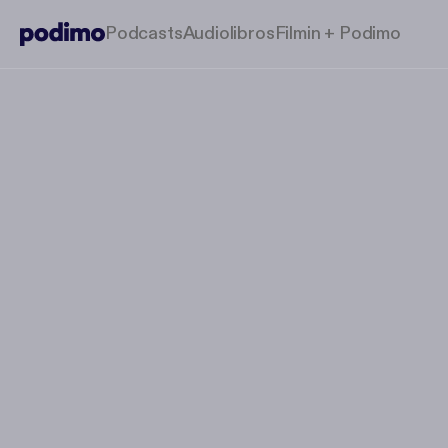
Podcasts
Audiolibros
Filmin + Podimo