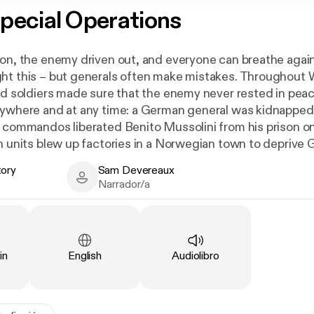
pecial Operations
won, the enemy driven out, and everyone can breathe again
ht this – but generals often make mistakes. Throughout W
ned soldiers made sure that the enemy never rested in p
nywhere and at any time: a German general was kidnapped
e commandos liberated Benito Mussolini from his prison o
sh units blew up factories in a Norwegian town to deprive
aterials. The warring parties also employed trickery, like
tory
Sam Devereaux
 undermine Britain's economy with fake bank notes, or when
 - Author
Sam Devereaux - Narrator
Narrador/a
documents on the corpse of an "officer" detailing plans fo
eece.
es you undercover on some of the war's most daring missi
Idioma
:
Tipo
:
in
English
Audiolibro