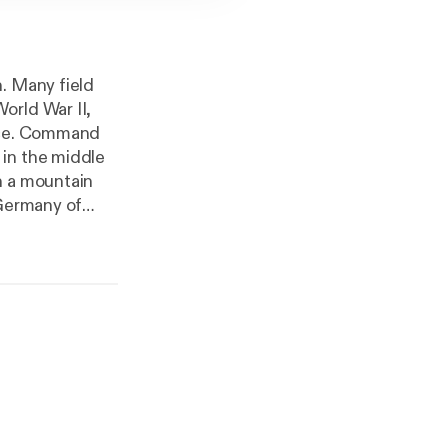
. Many field
orld War II,
eace. Command
 in the middle
n a mountain
 Germany of
 when the
 the British
r an imminent
ons.