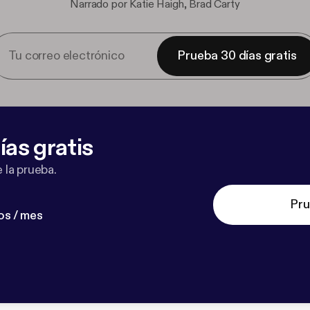
Narrado por Katie Haigh, Brad Carty
Prueba 30 días gratis
ías gratis
 la prueba.
Pru
os / mes