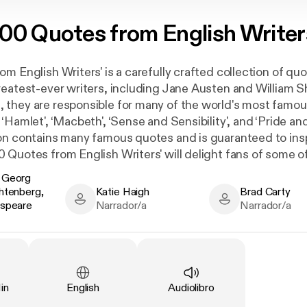
00 Quotes from English Writer
om English Writers' is a carefully crafted collection of q
reatest-ever writers, including Jane Austen and William 
they are responsible for many of the world's most famous
‘Hamlet', ‘Macbeth', ‘Sense and Sensibility', and ‘Pride and
on contains many famous quotes and is guaranteed to ins
 Quotes from English Writers' will delight fans of some o
s.
 Georg
htenberg,
Katie Haigh
Brad Carty
eorg Christoph Lichtenberg, William Shakespeare - Author
Katie Haigh - Narrator
Brad Carty - Narr
espeare
Narrador/a
Narrador/a
Idioma
:
Tipo
:
in
English
Audiolibro