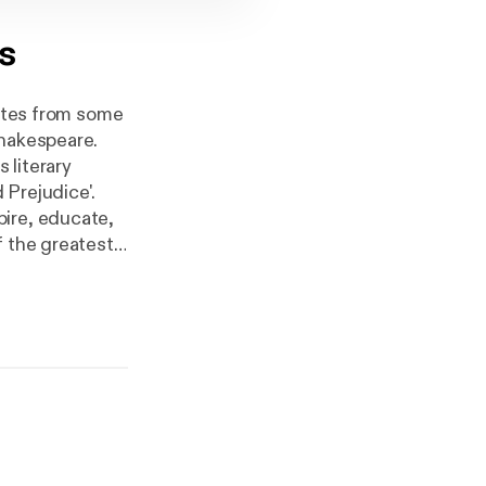
s
uotes from some
Shakespeare.
 literary
 Prejudice'.
pire, educate,
f the greatest
ator