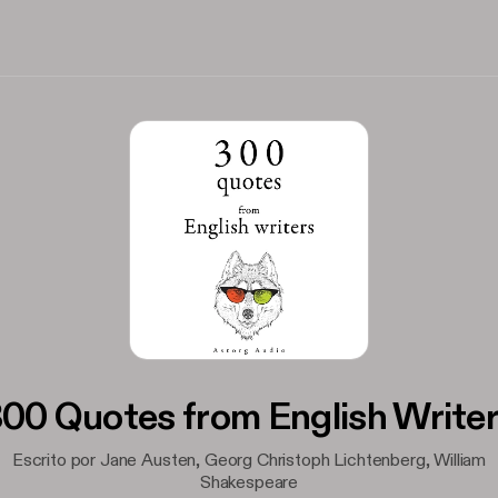
00 Quotes from English Write
Escrito por Jane Austen, Georg Christoph Lichtenberg, William
Shakespeare