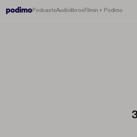
Podcasts
Audiolibros
Filmin + Podimo
3