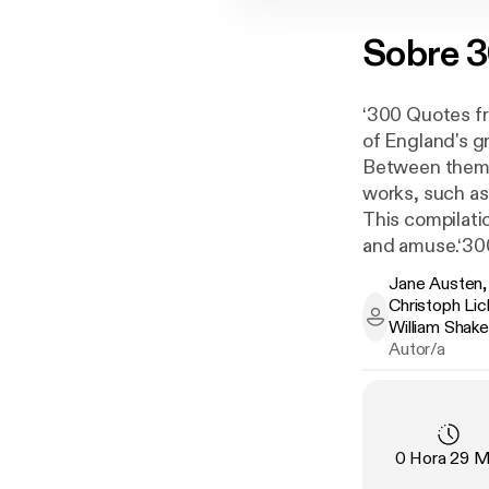
Sobre
3
‘300 Quotes fr
of England's g
Between them, 
works, such as 
This compilati
and amuse.‘300
English author
Jane Austen,
Christoph Lic
Jane Austen, G
William Shak
Autor/a
Duración
:
0 Hora 29 M