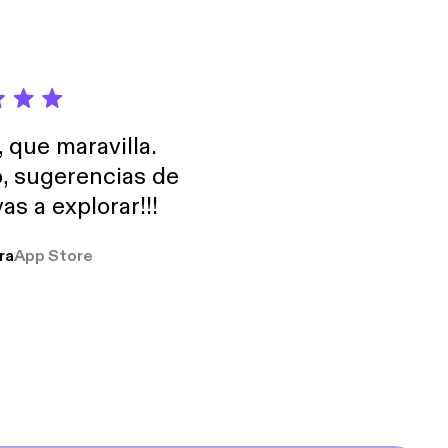
we publish a new
another amazing
 and truest
, que maravilla.
o, sugerencias de
as a explorar!!!
ra
App Store