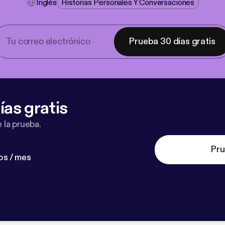
Inglés
Historias Personales Y Conversaciones
Prueba 30 días gratis
ías gratis
 la prueba.
Pru
os / mes