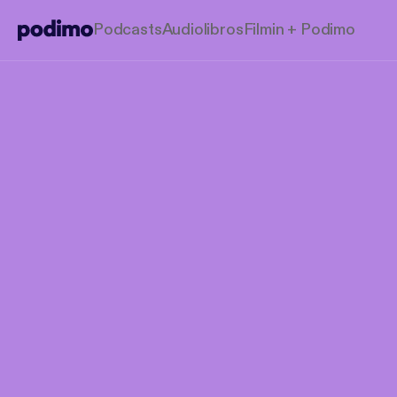
Podcasts
Audiolibros
Filmin + Podimo