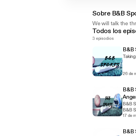
Sobre
B&B Spo
We will talk the t
Todos los epis
3 episodios
B&B 
Taking
26 de 
B&B 
Ange
B&B S
B&B S
17 de 
B&B S