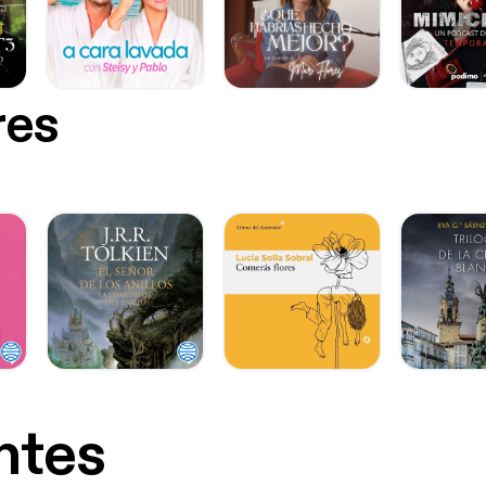
res
ntes