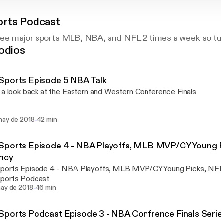
rts Podcast
hree major sports MLB, NBA, and NFL 2 times a week so tu
odios
Sports Episode 5 NBA Talk
 a look back at the Eastern and Western Conference Finals
-
may de 2018
42 min
Sports Episode 4 - NBA Playoffs, MLB MVP/CY Young P
ncy
ports Episode 4 - NBA Playoffs, MLB MVP/CY Young Picks, NF
ports Podcast
-
may de 2018
46 min
ports Podcast Episode 3 - NBA Confrence Finals Seri