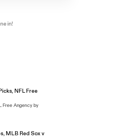
ne in!
icks, NFL Free
L Free Angency by
es, MLB Red Sox v