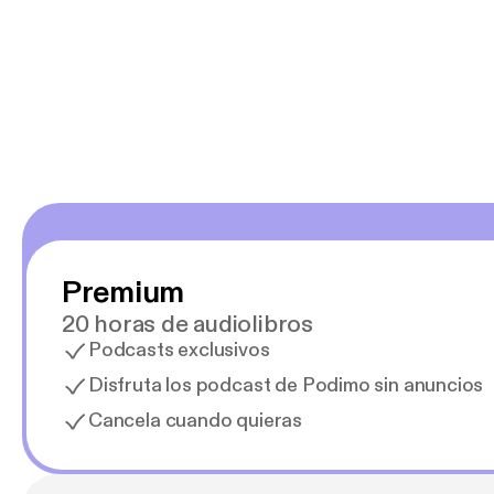
encantan. De em
salid, de humor…
Estoy en
Premium
20 horas de audiolibros
Podcasts exclusivos
Disfruta los podcast de Podimo sin anuncios
Cancela cuando quieras