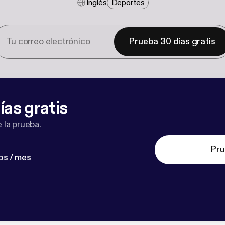
Inglés
Deportes
Prueba 30 días gratis
ías gratis
 la prueba.
Pru
os / mes