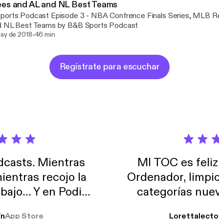
ees and AL and NL Best Teams
ports Podcast Episode 3 - NBA Confrence Finals Series, MLB R
d NL Best Teams by B&B Sports Podcast
-
may de 2018
46 min
Regístrate para escuchar
casts. Mientras
MI TOC es feliz
ientras recojo la
Ordenador, limpi
abajo… Y en Podimo
categorías nuev
odcast que me
ín
App Store
Lorettalecto