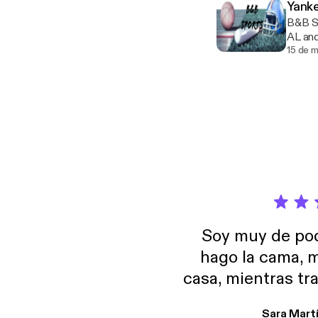
Yank
B&B S
AL an
15 de 
Soy muy de pod
hago la cama, m
casa, mientras tr
encuentro p
Sara Mart