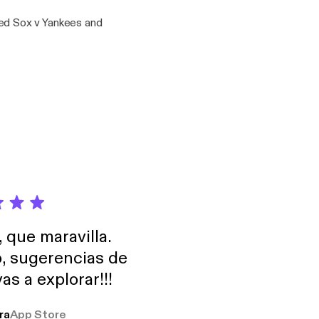
ed Sox v Yankees and
, que maravilla.
o, sugerencias de
as a explorar!!!
ra
App Store