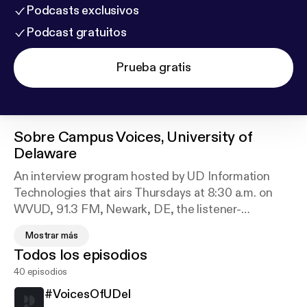
Podcasts exclusivos
Podcast gratuitos
Prueba gratis
Sobre
Campus Voices, University of
Delaware
An interview program hosted by UD Information
Technologies that airs Thursdays at 8:30 a.m. on
WVUD, 91.3 FM, Newark, DE, the listener-
supported voice of the University of Delaware.
Mostrar más
Featured guests include UD faculty, staff, and
Todos los episodios
students, talking about their research, teaching,
40 episodios
service projects, and other interests. (Occasional
guests to campus, too!)
#VoicesOfUDel