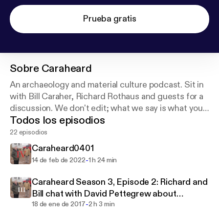
Prueba gratis
Sobre
Caraheard
An archaeology and material culture podcast. Sit in
with Bill Caraher, Richard Rothaus and guests for a
discussion. We don't edit; what we say is what you
Todos los episodios
get.
22 episodios
Caraheard0401
-
14 de feb de 2022
1 h 24 min
Caraheard Season 3, Episode 2: Richard and
Bill chat with David Pettegrew about
-
Corinthian matters
18 de ene de 2017
2 h 3 min