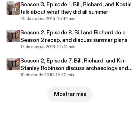
Season 3, Episode 1: Bill, Richard, and Kostis
talk about what they did all summer
-
20 de oct de 2016
1 h 44 min
Season 2, Episode 8. Bill and Richard do a
Season 2 recap, and discuss summer plans
-
17 de may de 2016
2 h 14 min
Season 2, Episode 7. Bill, Richard, and Kim
Stanley Robinson discuss archaeology and
-
MARS
10 de abr de 2016
1 h 40 min
Mostrar más