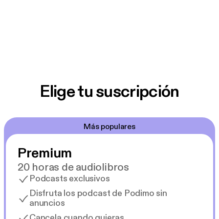
its historical context. New episodes available
weekly. The facebook page can be found at
facebook.com/LiberaryPodcast
Elige tu suscripción
Más populares
Premium
20 horas de audiolibros
Podcasts exclusivos
Disfruta los podcast de Podimo sin
anuncios
Cancela cuando quieras