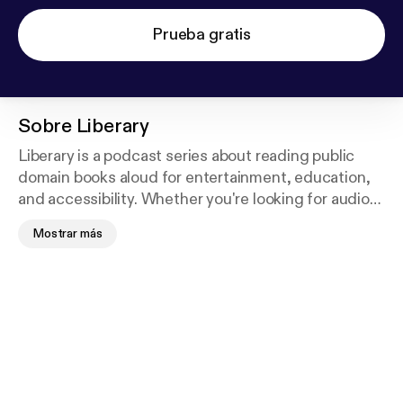
Prueba gratis
Sobre
Liberary
Liberary is a podcast series about reading public
domain books aloud for entertainment, education,
and accessibility. Whether you're looking for audio
material to help you with learning spoken English,
Mostrar más
tired of the robotic voice of your screen reader, or
just want something to listen to while you work,
Liberary will do its best to entertain and educate.
Please note that I won't be reading classic classics
often. I do like children's books and mythology. Each
new book will feature a brief section regarding
history and other trivia to help give modern readers
a well-rounded understanding of the literature and