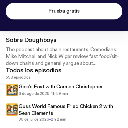
Prueba gratis
Sobre
Doughboys
The podcast about chain restaurants. Comedians
Mike Mitchell and Nick Wiger review fast food/sit-
down chains and generally argue about
Todos los episodios
food/everything.
598 episodios
Gino's East with Carmen Christopher
-
6 de ago de 2026
1 h 59 min
Gus's World Famous Fried Chicken 2 with
Sean Clements
-
30 de jul de 2026
2 h 2 min