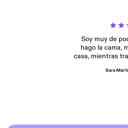
Soy muy de pod
hago la cama, m
casa, mientras tr
encuentro p
Sara Mart
encantan. De em
salid, de humor…
Estoy en