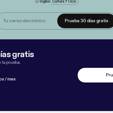
Inglés
Cultura Y Ocio
Prueba 30 días gratis
ías gratis
 la prueba.
Pru
os / mes