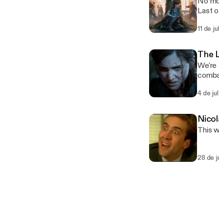
No mor
Last o
we're 
11 de j
The L
We're 
combat
knowin
4 de ju
Nicol
This w
28 de 