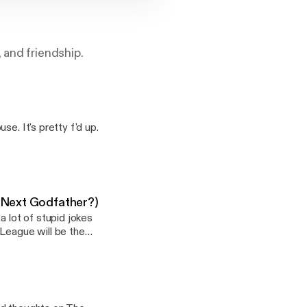
 and friendship.
e. It's pretty f'd up.
 Next Godfather?)
a lot of stupid jokes
 League will be the