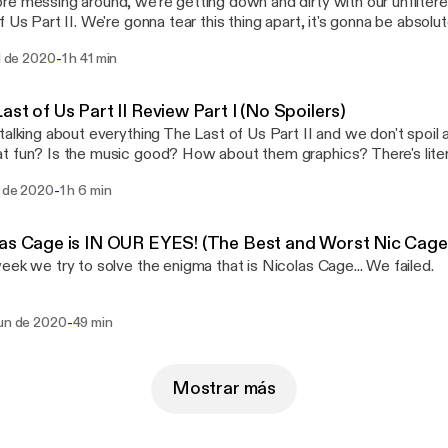
e messing around, we're getting down and dirty with our unfilter
f Us Part II. We're gonna tear this thing apart, it's gonna be abso
done with it. Let's spoil this bad boy.
-
ul de 2020
1 h 41 min
ast of Us Part II Review Part I (No Spoilers)
talking about everything The Last of Us Part II and we don't spoil a 
 fun? Is the music good? How about them graphics? There's liter
g without listening!
-
l de 2020
1 h 6 min
as Cage is IN OUR EYES! (The Best and Worst Nic Cag
eek we try to solve the enigma that is Nicolas Cage... We failed.
-
jun de 2020
49 min
Mostrar más