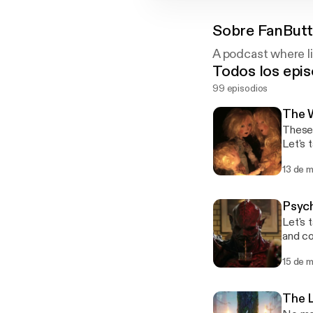
Sobre
FanBut
A podcast where li
Todos los epis
99 episodios
The 
These 
Let's 
13 de 
Psych
Let's 
and co
best (
15 de 
The L