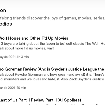
ton
felong friends discover the joys of games, movies, series,
odios
Wolf House and Other F'd Up Movies
3 boys are talking about the (soon to be) cult classic The Wolf Hous
talk about more f'd up movies, yay!
-
may de 2021
1 h 3 min
o Goreman Review (And is Snyder's Justice League the
talk about Psycho Goreman and how great (and awful) it is. There's 
ol monsters and we love (and hate) it. Also Zack Snyder's Justice
or the worst) movie of all time and we can't wait.
-
mar de 2021
40 min
ast of Us Part II Review Part II (All Spoilers)