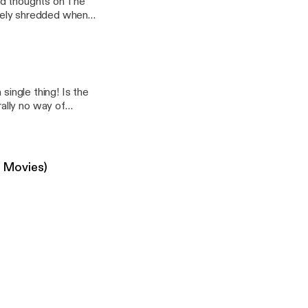
ed thoughts on The
lutely shredded when
single thing! Is the
ally no way of
e Movies)