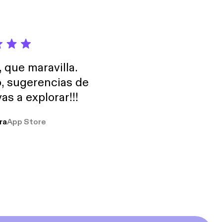
, que maravilla.
o, sugerencias de
as a explorar!!!
ra
App Store