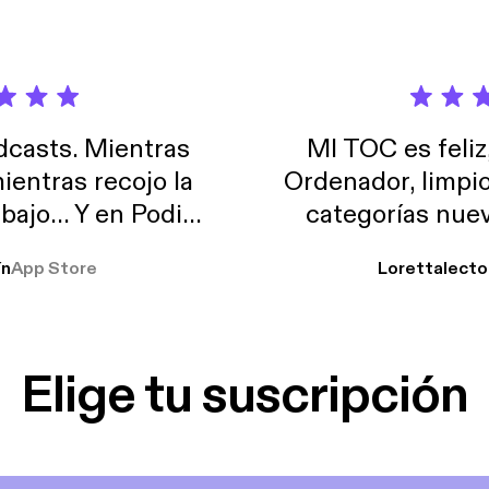
casts. Mientras
MI TOC es feliz
ientras recojo la
Ordenador, limpi
abajo… Y en Podimo
categorías nuev
odcast que me
ín
App Store
Lorettalecto
prendimiento, de
 De lo que quiera!
cantada 👍
Elige tu suscripción