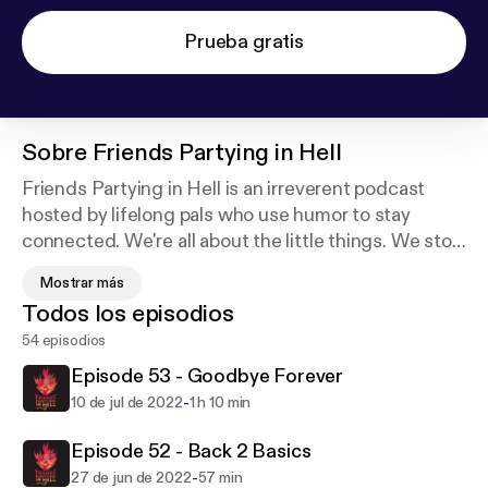
Prueba gratis
Sobre
Friends Partying in Hell
Friends Partying in Hell is an irreverent podcast
hosted by lifelong pals who use humor to stay
connected. We're all about the little things. We stop
to smell the roses often and roast each other for
Mostrar más
doing so. But why choose such a sacrilegious title
Todos los episodios
like "Friends Partying in Hell"? Simple. Because hell
54 episodios
is more fun with your friends. Support this podcast:
https://podcasters.spotify.com/pod/show/fpihpodc
Episode 53 - Goodbye Forever
ast/support
-
10 de jul de 2022
1 h 10 min
Episode 52 - Back 2 Basics
-
27 de jun de 2022
57 min