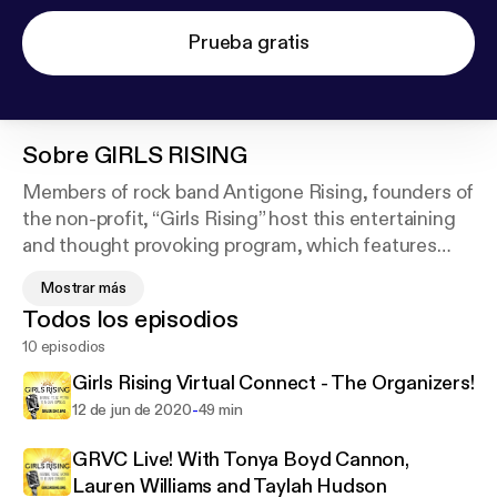
Prueba gratis
Sobre
GIRLS RISING
Members of rock band Antigone Rising, founders of
the non-profit, “Girls Rising” host this entertaining
and thought provoking program, which features
interviews and conversations with trailblazing
Mostrar más
women.
Todos los episodios
10 episodios
Female musicians, engineers, astronauts, athletes
and more share their stories about being women in
Girls Rising Virtual Connect - The Organizers!
male dominated industries.
-
12 de jun de 2020
49 min
Through shared experiences and the power of
GRVC Live! With Tonya Boyd Cannon,
example, this podcast aims to break barriers and
Lauren Williams and Taylah Hudson