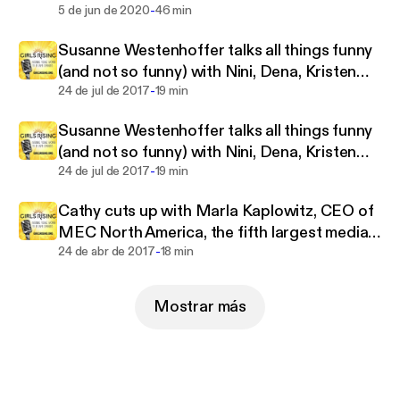
inspire young women to become game changers.
-
5 de jun de 2020
46 min
Susanne Westenhoffer talks all things funny
(and not so funny) with Nini, Dena, Kristen
-
and Cathy
24 de jul de 2017
19 min
Susanne Westenhoffer talks all things funny
(and not so funny) with Nini, Dena, Kristen
-
and Cathy
24 de jul de 2017
19 min
Cathy cuts up with Marla Kaplowitz, CEO of
MEC North America, the fifth largest media
-
agency network in the world
24 de abr de 2017
18 min
Mostrar más