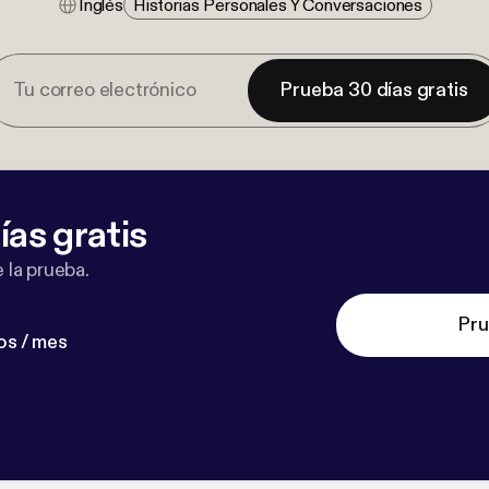
Inglés
Historias Personales Y Conversaciones
Prueba 30 días gratis
ías gratis
 la prueba.
Pru
os / mes