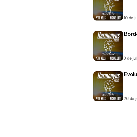
10 de j
Borde
3 de ju
Evolu
26 de 