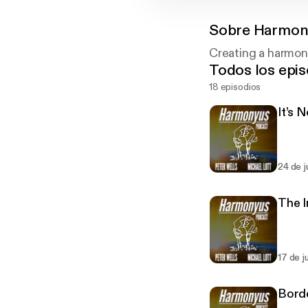
Sobre
Harmon
Creating a harmonio
Todos los epis
18 episodios
It’s 
24 de j
The I
17 de j
Borde