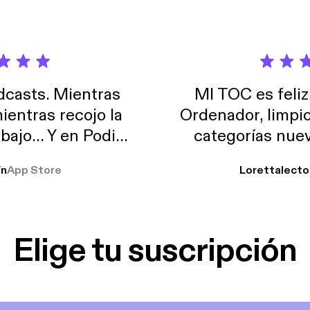
casts. Mientras
MI TOC es feliz
ientras recojo la
Ordenador, limpi
abajo… Y en Podimo
categorías nuev
odcast que me
ín
App Store
Lorettalecto
prendimiento, de
 De lo que quiera!
cantada 👍
Elige tu suscripción