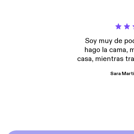
Soy muy de pod
hago la cama, m
casa, mientras tr
encuentro p
Sara Mart
encantan. De em
salid, de humor…
Estoy en