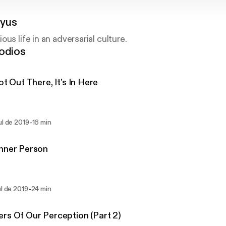
yus
us life in an adversarial culture.
odios
Not Out There, It’s In Here
-
ul de 2019
16 min
nner Person
-
ul de 2019
24 min
rs Of Our Perception (Part 2)