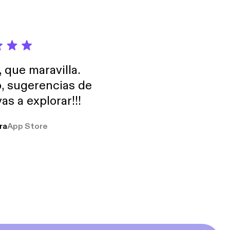
, que maravilla.
o, sugerencias de
as a explorar!!!
ra
App Store