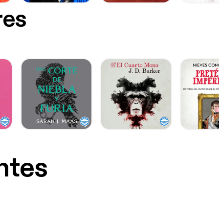
res
ntes