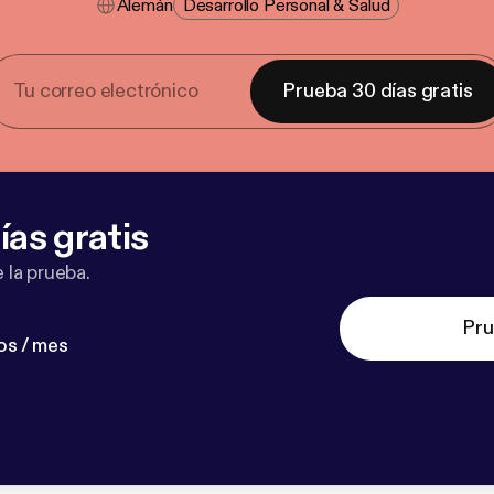
Alemán
Desarrollo Personal & Salud
Prueba 30 días gratis
ías gratis
 la prueba.
Pru
os / mes