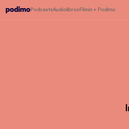
Podcasts
Audiolibros
Filmin + Podimo