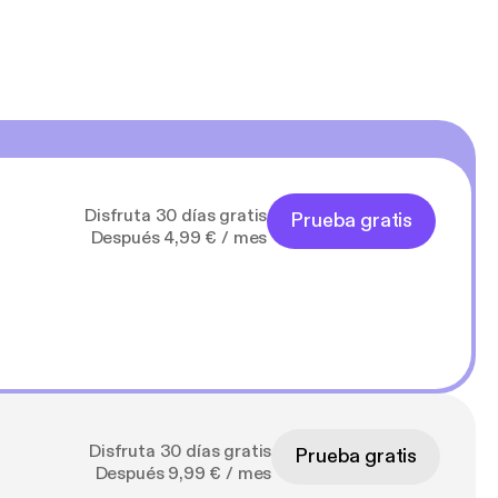
rten. Und für eine
 der das auch aushält.
Disfruta 30 días gratis
Prueba gratis
Después 4,99 € / mes
Disfruta 30 días gratis
Prueba gratis
Después 9,99 € / mes