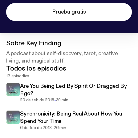
Prueba gratis
Sobre
Key Finding
A podcast about self-discovery, tarot, creative
living, and magical stuff.
Todos los episodios
13 episodios
Are You Being Led By Spirit Or Dragged By
Ego?
-
20 de feb de 2018
39 min
Synchronicity: Being Real About How You
Spend Your Time
-
6 de feb de 2018
26 min