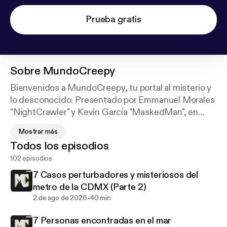
Prueba gratis
Sobre
MundoCreepy
Bienvenidos a MundoCreepy, tu portal al misterio y
lo desconocido. Presentado por Emmanuel Morales
"NightCrawler" y Kevin García "MaskedMan", en
cada episodio te llevaremos a través de historias
Mostrar más
impactantes: desde escalofriantes casos reales y
Todos los episodios
leyendas urbanas hasta misterios de internet y
102 episodios
fenómenos inexplicables. Prepárate para adentrarte
en un universo lleno de suspenso, horror y enigmas
7 Casos perturbadores y misteriosos del
que desafían la lógica.
metro de la CDMX (Parte 2)
-
2 de ago de 2026
40 min
Si te atreves, únete a nuestra comunidad y
7 Personas encontradas en el mar
conviértete en un habitante más de este