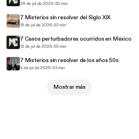
MundoCreepy.
-
26 de jul de 2026
50 min
7 Misterios sin resolver del Siglo XIX
Nuevos episodios cada semana.
-
19 de jul de 2026
53 min
Hosted on Acast. See acast.com/privacy for more
information.
7 Casos perturbadores ocurridos en México
-
12 de jul de 2026
55 min
7 Misterios sin resolver de los años 50s
-
5 de jul de 2026
53 min
Mostrar más