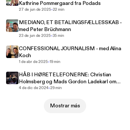
Kathrine Pommergaard fra Podads
-
27 de jun de 2025
22 min
MEDIANO, ET BETALINGSFÆLLESSKAB -
med Peter Brüchmann
-
23 de jun de 2025
35 min
CONFESSIONAL JOURNALISM - med Alina
Koch
-
1 de abr de 2025
19 min
HÅB I HØRETELEFONERNE: Christian
Holmsberg og Mads Gordon Ladekarl om
-
Venner med kræft
4 de dic de 2024
29 min
Mostrar más