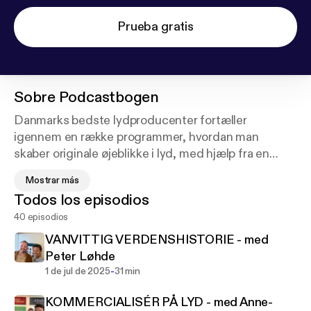
Prueba gratis
Sobre
Podcastbogen
Danmarks bedste lydproducenter fortæller
igennem en række programmer, hvordan man
skaber originale øjeblikke i lyd, med hjælp fra en
række forskellige gæster. Lyt med når de deler
Mostrar más
erfaringer og oplevelser og giver fifs og gode råd til
Todos los episodios
hvordan du skaber den bedste podcast!Læs og lær
40 episodios
mere:
https://www.nordicpodcastacademy.dkK
øb
bogen:
VANVITTIG VERDENSHISTORIE - med
http://samfundslitteratur.dk/podcastbogenV
ært:
Peter Løhde
Dorte PalleProducer: Tor Arnbjørnkomponist:
-
1 de jul de 2025
31 min
Christian Sørensen
KOMMERCIALISÉR PÅ LYD - med Anne-