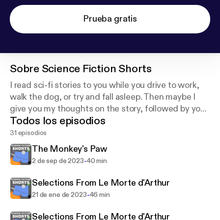
Prueba gratis
Sobre
Science Fiction Shorts
I read sci-fi stories to you while you drive to work,
walk the dog, or try and fall asleep. Then maybe I
give you my thoughts on the story, followed by you
Todos los episodios
tweeting me your own commentary. We all become
best friends and fly away in hover cars into a binary
31 episodios
sunset.
The Monkey's Paw
-
2 de sep de 2023
40 min
Selections From Le Morte d'Arthur
-
21 de ene de 2023
46 min
Selections From Le Morte d'Arthur