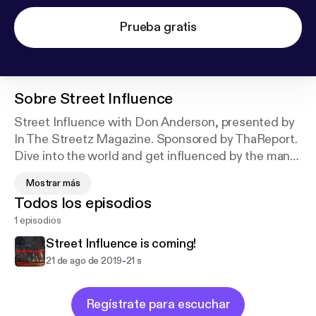
Prueba gratis
Sobre
Street Influence
Street Influence with Don Anderson, presented by
In The Streetz Magazine. Sponsored by ThaReport.
Dive into the world and get influenced by the man
with the blueprint, Chicago’s own Don Anderson.
Mostrar más
Listen as he navigates through music, business,
Todos los episodios
current events, politics, and so much more!!
1 episodios
Street Influence is coming!
-
21 de ago de 2019
21 s
Regístrate para escuchar