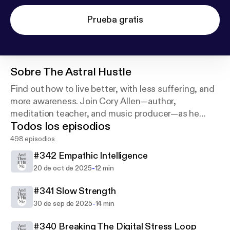
Prueba gratis
Sobre
The Astral Hustle
Find out how to live better, with less suffering, and
more awareness. Join Cory Allen—author,
meditation teacher, and music producer—as he
Todos los episodios
asks leading experts in mindfulness, neuroscience,
music, and philosophy to share their wisdom.
498 episodios
#342 Empathic Intelligence
-
20 de oct de 2025
12 min
#341 Slow Strength
-
30 de sep de 2025
14 min
#340 Breaking The Digital Stress Loop