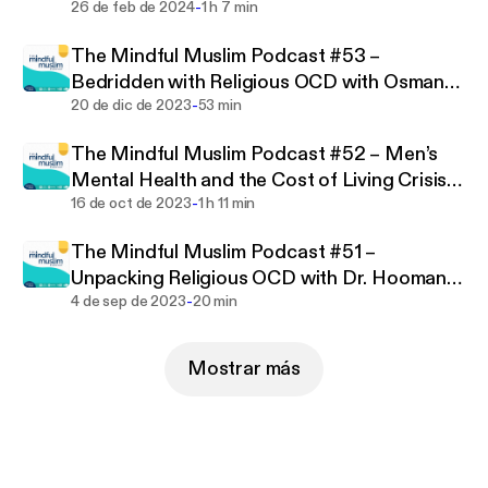
-
Mindful Muslimah
26 de feb de 2024
1 h 7 min
The Mindful Muslim Podcast #53 –
Bedridden with Religious OCD with Osman
-
Mohammed
20 de dic de 2023
53 min
The Mindful Muslim Podcast #52 – Men’s
Mental Health and the Cost of Living Crisis
-
with Jamilla Hekmoun
16 de oct de 2023
1 h 11 min
The Mindful Muslim Podcast #51 –
Unpacking Religious OCD with Dr. Hooman
-
Keshavarzi
4 de sep de 2023
20 min
Mostrar más