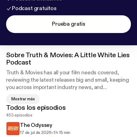
Podcast gratuitos
Prueba gratis
Sobre
Truth & Movies: A Little White Lies
Podcast
Truth & Movies has all your film needs covered,
reviewing the latest releases big and small, keeping
you across important industry news, and
reassessing great films from days gone by with the
Mostrar más
Truth & Movies Film Club. All brought to you by the
Todos los episodios
people behind Little White Lies, the world's most
453 episodios
beautiful film magazine. email:
truthandmovies@tcolondon.comtwitter:
The Odyssey
@LWLieswww.lwlies.com Hosted on Acast. See
-
17 de jul de 2026
1 h 15 min