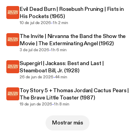
acast.com/privacy for more information.
Evil Dead Burn | Rosebush Pruning | Fists in
His Pockets (1965)
-
10 de jul de 2026
1 h 2 min
The Invite | Nirvanna the Band the Show the
Movie | The Exterminating Angel (1962)
-
3 de jul de 2026
1 h 6 min
Supergirl | Jackass: Best and Last |
Steamboat Bill, Jr. (1928)
-
26 de jun de 2026
44 min
Toy Story 5 + Thomas Jordan| Cactus Pears |
The Brave Little Toaster (1987)
-
19 de jun de 2026
1 h 8 min
Mostrar más