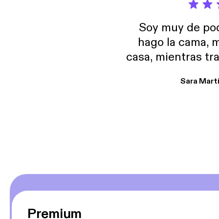
Soy muy de pod
hago la cama, m
casa, mientras tr
encuentro p
Sara Mart
encantan. De em
salid, de humor…
Estoy en
Premium