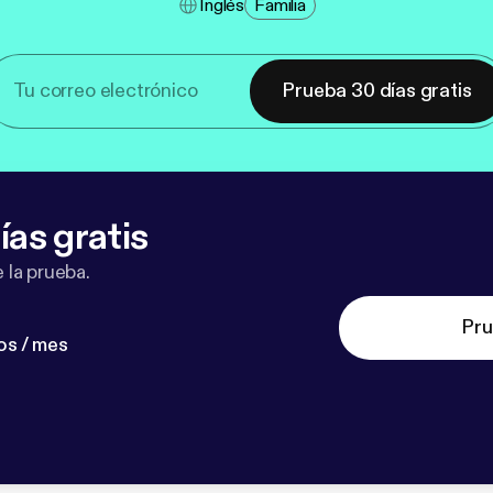
Inglés
Familia
Prueba 30 días gratis
ías gratis
 la prueba.
Pru
os / mes