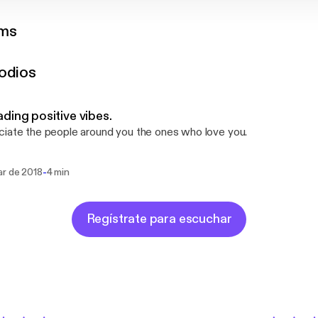
ams
odios
ding positive vibes.
iate the people around you the ones who love you.
-
ar de 2018
4 min
Regístrate para escuchar