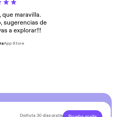
, que maravilla.
o, sugerencias de
as a explorar!!!
ra
App Store
Disfruta 30 días gratis
Prueba gratis