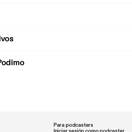
ivos
 Podimo
Para podcasters
Iniciar sesión como podcaster