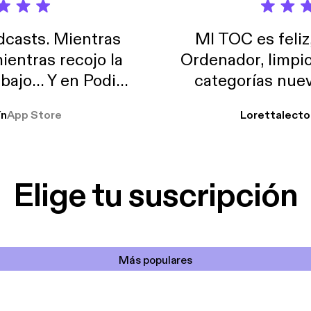
casts. Mientras
MI TOC es feliz
ientras recojo la
Ordenador, limpi
abajo… Y en Podimo
categorías nuev
odcast que me
ín
App Store
Lorettalecto
prendimiento, de
 De lo que quiera!
cantada 👍
Elige tu suscripción
Más populares