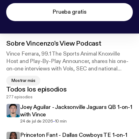
Prueba gratis
Sobre
Vincenzo's View Podcast
Vince Ferrara, 99.1 The Sports Animal Knoxville
Host and Play-By-Play Announcer, shares his one-
on-one interviews with Vols, SEC and national
sports figures including athletes, coaches,
Mostrar más
broadcasters and much more. You'll hear plenty
Todos los episodios
about football, but Vince's love for fight sports and
277 episodios
wrestling/sports entertainment will be reflected in
the content you'll hear as well. There will be analysis,
Joey Aguilar - Jacksonville Jaguars QB 1-on-1
opinions, predictions and more in episodes to come.
with Vince
-
24 de jul de 2026
10 min
Princeton Fant - Dallas Cowboys TE 1-on-1