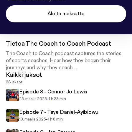
Aloita maksutta
Tietoa
The Coach to Coach Podcast
The Coach to Coach podcast captures the stories
of sports coaches. Hear how they began their
journeys and why they coach.
Kaikki jaksot
Hosted by Sean "Snacks" Lindersmith who is a
28 jaksot
rugby professional, personality, and storyteller.
Episode 8 - Connor Jo Lewis
-
25. maalis 2025
1 h 23 min
Episode 7 - Taye Daniel-Ayibiowu
-
13. maalis 2025
1 h 8 min