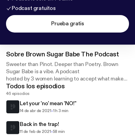
Podcast gratuitos
Prueba gratis
Sobre
Brown Sugar Babe The Podcast
Sweeter than Pinot. Deeper than Poetry. Brown
Sugar Babe is a vibe. A podcast
hosted by 3 women learning to accept what makes
Todos los episodios
us so sweet!
46 episodios
Let your 'no' mean 'NO!"
-
14 de abr de 2021
1 h 3 min
Back in the trap!
-
11 de feb de 2021
58 min