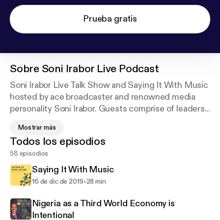
Prueba gratis
Sobre
Soni Irabor Live Podcast
Soni Irabor Live Talk Show and Saying It With Music
hosted by ace broadcaster and renowned media
personality Soni Irabor. Guests comprise of leaders
in various fields of expertise who air their views and
Mostrar más
opinions on issues bordering on politics, economics,
Todos los episodios
education, entertainment, society, science and
58 episodios
technology and other spheres of influence in
Nigeria, Africa and beyond.
Saying It With Music
-
16 de dic de 2019
28 min
Nigeria as a Third World Economy is
Intentional