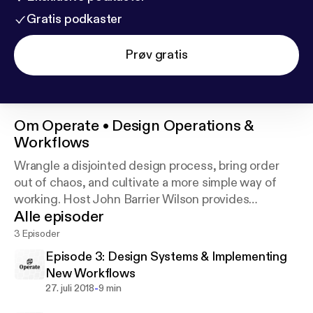
Gratis podkaster
Prøv gratis
Om
Operate • Design Operations &
Workflows
Wrangle a disjointed design process, bring order
out of chaos, and cultivate a more simple way of
working. Host John Barrier Wilson provides
Alle episoder
DesignOps tips for individual designers and design
teams alike. Support this podcast:
https://anchor.f
3 Episoder
m/operate/support
Episode 3: Design Systems & Implementing
New Workflows
-
27. juli 2018
9 min