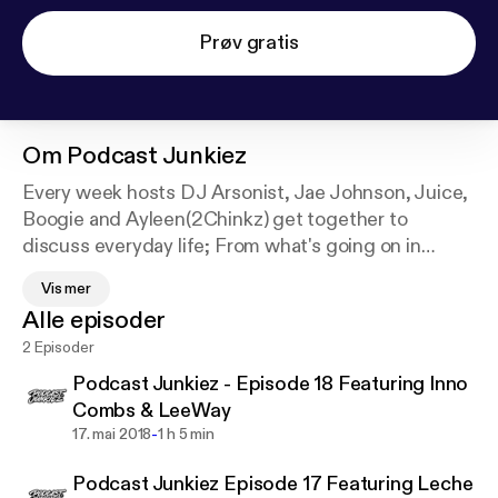
Prøv gratis
Om
Podcast Junkiez
Every week hosts DJ Arsonist, Jae Johnson, Juice,
Boogie and Ayleen(2Chinkz) get together to
discuss everyday life; From what's going on in
sports, music, social media, etc. Featuring guests
Vis mer
who exchange views on certain topics and give
Alle episoder
insight from different perspectives. It gets
2 Episoder
personal, real and raw. Tune in each week for the
latest!
Podcast Junkiez - Episode 18 Featuring Inno
Combs & LeeWay
-
17. mai 2018
1 h 5 min
Podcast Junkiez Episode 17 Featuring Leche