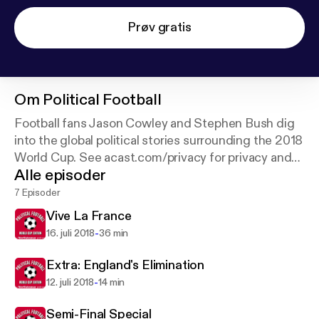
Prøv gratis
Om
Political Football
Football fans Jason Cowley and Stephen Bush dig
into the global political stories surrounding the 2018
World Cup. See acast.com/privacy for privacy and
Alle episoder
opt-out information.
7 Episoder
Vive La France
-
16. juli 2018
36 min
Extra: England's Elimination
-
12. juli 2018
14 min
Semi-Final Special