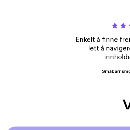
Enkelt å finne fre
lett å navige
innholde
Småbarnsmo
V