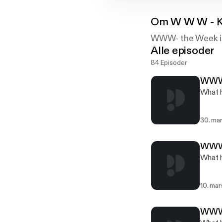
Om
W W W - K
WWW- the Week in 
Alle episoder
84 Episoder
WWW.
What h
30. ma
WWW.
What h
10. ma
WWW.