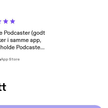
de Podcaster (godt
ker i samme app,
 holde Podcaster
lt i biblioteket.
a
App Store
tt