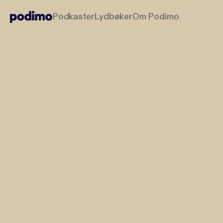
Podkaster
Lydbøker
Om Podimo