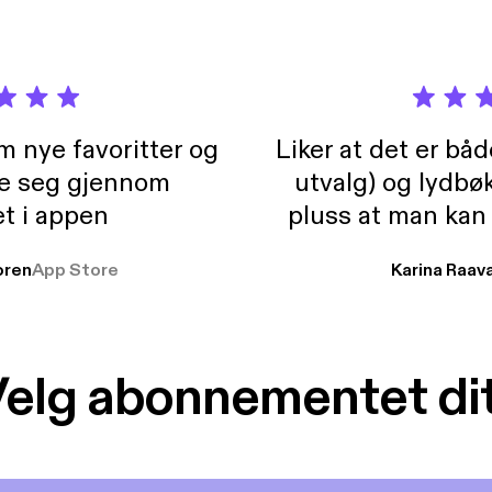
m nye favoritter og
Liker at det er bå
re seg gjennom
utvalg) og lydbø
t i appen
pluss at man kan
og lydbøker atski
ren
App Store
Karina Raav
elg abonnementet di