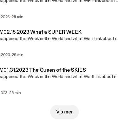
appened this Week in the World and what WE think about it.
-
s 2023
25 min
02.15.2023 What a SUPER WEEK
appened this Week in the World and what We Think about it
-
. 2023
25 min
01.31.2023 The Queen of the SKIES
appened this Week in the World and what We think about it.
-
 2023
25 min
Vis mer