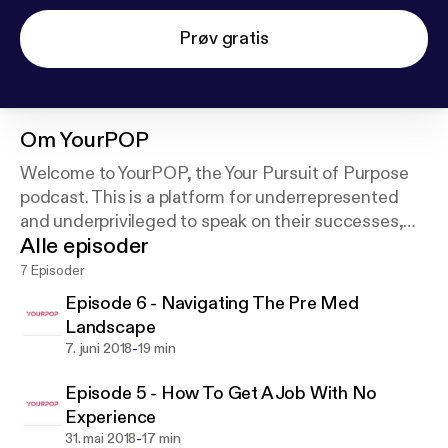
Prøv gratis
Om
YourPOP
Welcome to YourPOP, the Your Pursuit of Purpose
podcast. This is a platform for underrepresented
and underprivileged to speak on their successes,
Alle episoder
excellence, and overcoming adversity.
7 Episoder
Episode 6 - Navigating The Pre Med
Landscape
-
7. juni 2018
19 min
Episode 5 - How To Get A Job With No
Experience
-
31. mai 2018
17 min