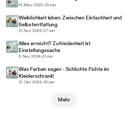
der den Spaß am Business neu definiert!
-
14. März 2025
35 min
Weiblichkeit leben: Zwischen Einfachheit und
Selbstentfaltung
-
21. Nov. 2024
27 min
Alles erreicht? Zufriedenheit ist
Einstellungssache
-
6. Nov. 2024
21 min
Was Farben sagen - Schlichte Fichte im
Kleiderschrank!
-
21. Okt. 2024
38 min
Mehr