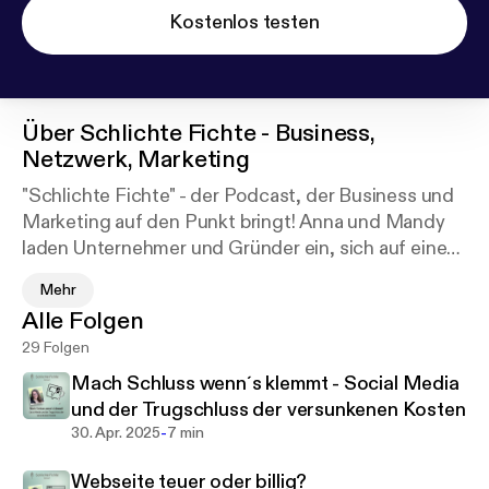
Kostenlos testen
Über
Schlichte Fichte - Business,
Netzwerk, Marketing
"Schlichte Fichte" - der Podcast, der Business und
Marketing auf den Punkt bringt! Anna und Mandy
laden Unternehmer und Gründer ein, sich auf eine
Reise der Fokussierung, Simplifizierung und
Mehr
pragmatischen Herangehensweise zu begeben. In
Alle Folgen
Interviews, Diskussionen und sprudelnden
29 Folgen
Ideensessions beleuchten wir Themen wie
Marketing, Business-Strategie und
Mach Schluss wenn´s klemmt - Social Media
Persönlichkeitsentwicklung im Kontext des
und der Trugschluss der versunkenen Kosten
unternehmerischen Erfolgs. Aber hier geht es nicht
-
30. Apr. 2025
7 min
nur um Zahlen und Konzepte - wir bringen alles in
Webseite teuer oder billig?
unseren einzigartigen Schlichte-Fichte-Kontext,