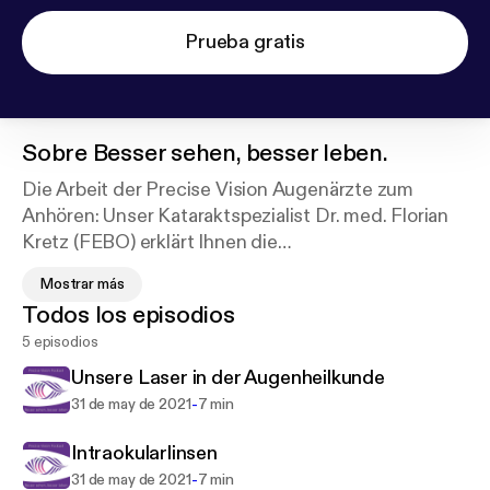
Prueba gratis
Sobre
Besser sehen, besser leben.
Die Arbeit der Precise Vision Augenärzte zum
Anhören: Unser Kataraktspezialist Dr. med. Florian
Kretz (FEBO) erklärt Ihnen die
Behandlungsmöglichkeiten an den
Mostrar más
Augentageskliniken in Rheine, Greven, Steinfurt
Todos los episodios
und Erlangen. Erfahren Sie in weniger als zehn
5 episodios
Minuten je Episode alles Wissenswerte zu
individueller Behandlung und innovativen
Unsere Laser in der Augenheilkunde
Behandlungsmethoden durch führende
-
31 de may de 2021
7 min
Spezialisten. Unser Fokus: Präzision für Ihre Augen.
Besser sehen, besser leben. Jetzt reinhören!
Intraokularlinsen
-
31 de may de 2021
7 min