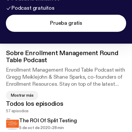
Podcast gratuitos
Prueba gratis
Sobre
Enrollment Management Round
Table Podcast
Enrollment Management Round Table Podcast with
Gregg Meiklejohn & Shane Sparks, co-founders of
Enrollment Resources. Stay on top of the latest
trends in Admissions and Marketing for Career
Mostrar más
Education with insights from the world's leading
Todos los episodios
EDU marketing company and special guest
57 episodios
panelists.
The ROI Of Split Testing
Questions or comments? Email
-
5 de oct de 2020
28 min