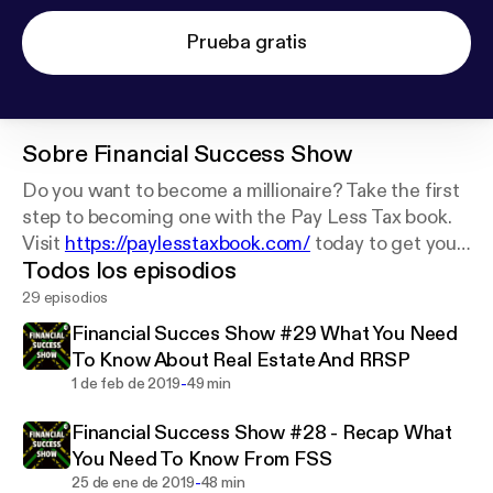
Prueba gratis
Sobre
Financial Success Show
Do you want to become a millionaire? Take the first
step to becoming one with the Pay Less Tax book.
Visit
https://paylesstaxbook.com/
today to get your
Todos los episodios
free copy!
29 episodios
Financial Succes Show #29 What You Need
To Know About Real Estate And RRSP
-
1 de feb de 2019
49 min
Financial Success Show #28 - Recap What
You Need To Know From FSS
-
25 de ene de 2019
48 min