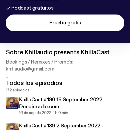
Podcast gratuitos
Prueba gratis
Sobre
Khillaudio presents KhillaCast
Bookings / Remixes / Promo's:
khillaudio@gmail.com
Todos los episodios
Label boss | A&R
@gentsndandysrecords
172 episodios
@crooksnvillainsrecords
KhillaCast #190 16 September 2022 -
KhillaCast on Deepinradio.com
Deepinradio.com
Every 1st and 3rd Fri 10-11PM CET
-
16 de sep de 2022
1 h 0 min
KhillaCast #189 2 September 2022 -