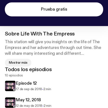
Prueba gratis
Sobre
Life With The Empress
This station will give you insights on the life of The
Empress and her adventures through out time. She
will share many interesting and different
experiences of her life and career! Stay tuned, this
Mostrar más
will be an adventure you don’t want to miss! Support
Todos los episodios
this podcast:
https://anchor.fm/the-empress/suppor
10 episodios
t
Episode 12
-
17 de sep de 2018
2 min
May 12, 2018
-
12 de may de 2018
2 min