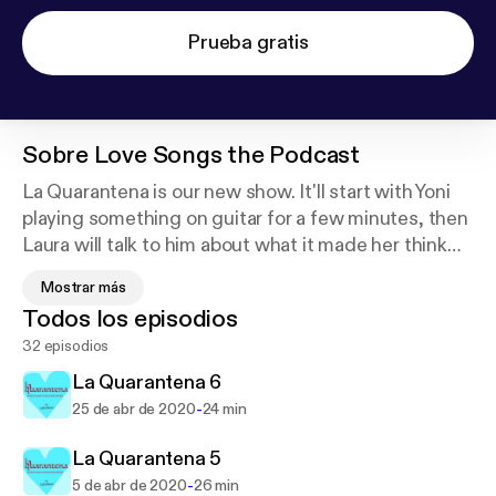
Prueba gratis
Sobre
Love Songs the Podcast
La Quarantena is our new show. It'll start with Yoni
playing something on guitar for a few minutes, then
Laura will talk to him about what it made her think
about. And this is happening during a pandemic.
Mostrar más
Todos los episodios
Love Songs is a podcast from FineFineWhatever, a
32 episodios
married couple with two kids. We are an English
teacher/musician and a therapist/all-around genius.
La Quarantena 6
On each episode, we choose two love songs we
-
25 de abr de 2020
24 min
can't stop listening to and unpack what makes them
so awesome.
La Quarantena 5
-
5 de abr de 2020
26 min