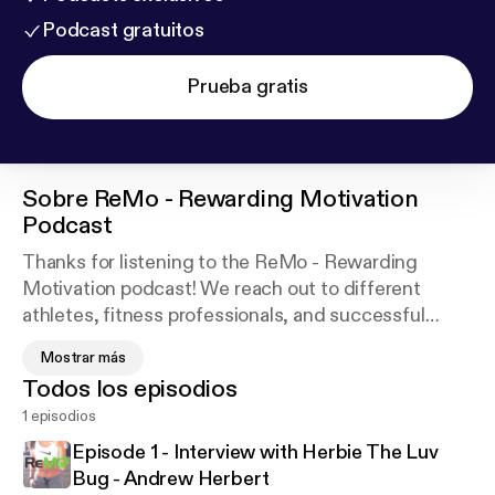
Podcast gratuitos
Prueba gratis
Sobre
ReMo - Rewarding Motivation
Podcast
Thanks for listening to the ReMo - Rewarding
Motivation podcast! We reach out to different
athletes, fitness professionals, and successful
people in related areas to learn what motivates
Mostrar más
them, and share their story! We hope by doing so,
Todos los episodios
we can share some nuggets of motivation with our
1 episodios
listeners, and even some strategies that they can
implement in their daily life to lead a more
Episode 1 - Interview with Herbie The Luv
productive, and rewarding lifestyle!
Bug - Andrew Herbert