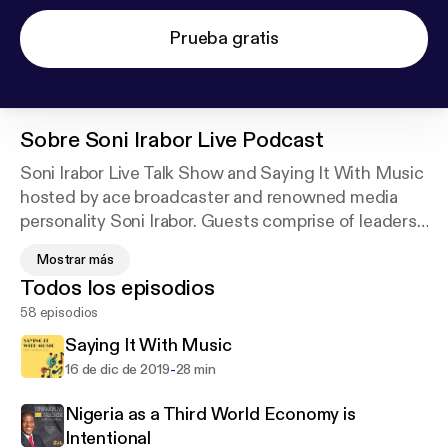
Prueba gratis
Sobre
Soni Irabor Live Podcast
Soni Irabor Live Talk Show and Saying It With Music
hosted by ace broadcaster and renowned media
personality Soni Irabor. Guests comprise of leaders
in various fields of expertise who air their views and
Mostrar más
opinions on issues bordering on politics, economics,
Todos los episodios
education, entertainment, society, science and
58 episodios
technology and other spheres of influence in
Nigeria, Africa and beyond.
Saying It With Music
-
16 de dic de 2019
28 min
Nigeria as a Third World Economy is
Intentional